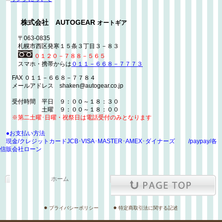
株式会社 AUTOGEAR
オートギア
〒063-0835
札幌市西区発寒１５条３丁目３－８３
０１２０－７８８－５６５
スマホ・携帯からは
０１１－６６８－７７７３
FAX ０１１－６６８－７７８４
メールアドレス shaken@autogear.co.jp
受付時間 平日 ９：００～１８：３０
土曜 ９：００～１８：００
※第二土曜･日曜・祝祭日は電話受付のみとなります
●お支払い方法
現金/クレジットカードJCB･VISA･MASTER･AMEX･ダイナーズ /paypay/各
信販会社ローン
ホーム
プライバシーポリシー
特定商取引法に関する記述